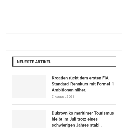
Politik
(260)
Service
(230)
Sport
(22)
Touristik
(480)
Uncategorized
(5)
Veranstaltungen
(26)
Veranstaltungen
(145)
Wirtschaft
(276)
World News
(8)