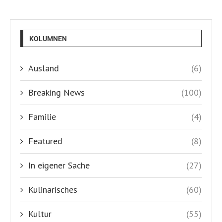
Datenschutzerklärung
Kontakt
Über uns
Shop
Slowenien Nachrichten
KOLUMNEN
Home
Land und Leute
Nautik & Meer
Sport
Politik
Wirtschaft
Shop
FACEBOOK GRUPPEN
Kroatien Last Minute