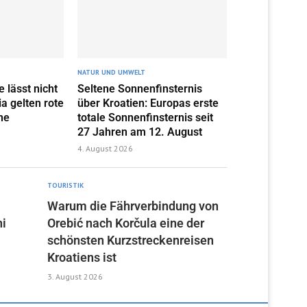
NATUR UND UMWELT
e lässt nicht
Seltene Sonnenfinsternis
ia gelten rote
über Kroatien: Europas erste
ne
totale Sonnenfinsternis seit
27 Jahren am 12. August
4. August 2026
TOURISTIK
Warum die Fährverbindung von
i
Orebić nach Korčula eine der
schönsten Kurzstreckenreisen
Kroatiens ist
3. August 2026