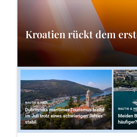
Kroatien rückt dem ers
NAUTIK & MEER
NAUTIK & M
Dubrovniks maritimer Tourismus bleibt
im Juli trotz eines schwierigen Jahres
Meiden B
stabil.
häufiger?