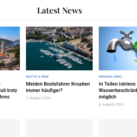
Latest News
NAUTIK & MEER
BREAKING NEWS
r
Meiden Bootsfahrer Kroatien
In Teilen Istriens
uli trotz
immer häufiger?
Wasserbeschrän
ahres
möglich
7. August 2026
6. August 2026