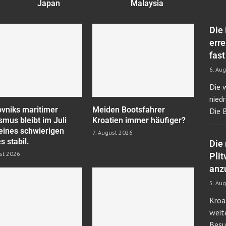
Japan
Malaysia
Die
err
fast
6. Au
Die 
nied
vniks maritimer
Meiden Bootsfahrer
Die 
smus bleibt im Juli
Kroatien immer häufiger?
 eines schwierigen
7. August 2026
s stabil.
Die
st 2026
Plit
anz
5. Au
Kroa
weit
Besu