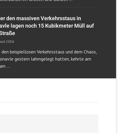
ter den massiven Verkehrsstaus in
avle lagen noch 15 Kubikmeter Müll auf
 Straße
gust 2026
 den beispiellosen Verkehrsstaus und dem Chaos,
Konavle gestern lahmgelegt hatten, kehrte am
gen …