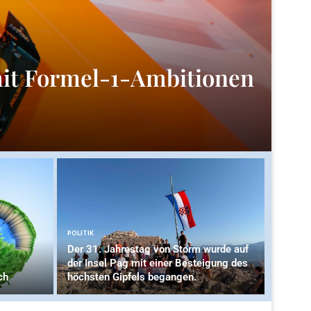
mit Formel-1-Ambitionen
POLITIK
Der 31. Jahrestag von Storm wurde auf
der Insel Pag mit einer Besteigung des
ch
höchsten Gipfels begangen.