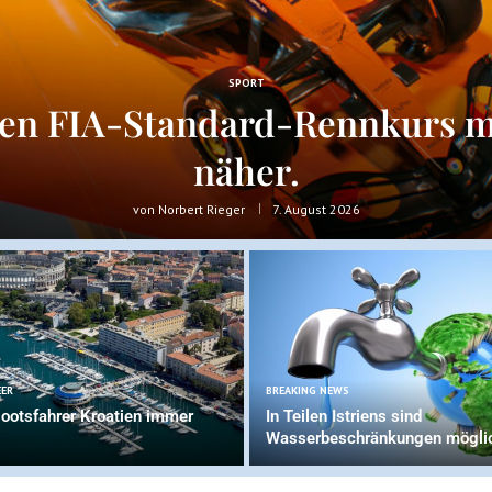
SPORT
ten FIA-Standard-Rennkurs 
näher.
von
Norbert Rieger
7. August 2026
EER
BREAKING NEWS
ootsfahrer Kroatien immer
In Teilen Istriens sind
Wasserbeschränkungen mögli