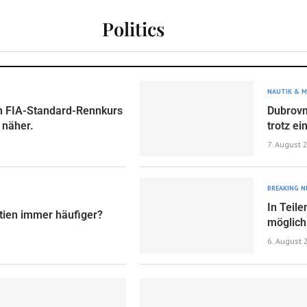
Politics
NAUTIK & M
en FIA-Standard-Rennkurs
Dubrovn
 näher.
trotz ei
7. August 
BREAKING 
In Teil
tien immer häufiger?
möglich
6. August 