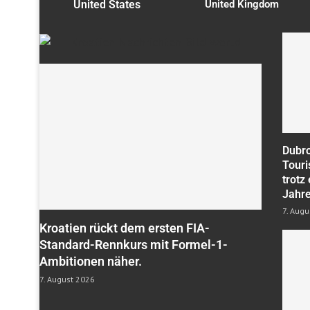
United States
United Kingdom
Dubro
Touri
trotz
Jahre
7. Augu
Kroatien rückt dem ersten FIA-
Standard-Rennkurs mit Formel-1-
Ambitionen näher.
7. August 2026