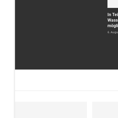
In Te
Wass
mögl
6. Aug