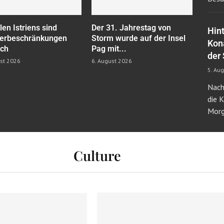
ilen Istriens sind
Der 31. Jahrestag von
Hin
erbeschränkungen
Storm wurde auf der Insel
Kon
ich
Pag mit...
der
ust 2026
6. August 2026
5. Au
Nach
die 
Mor
Culture