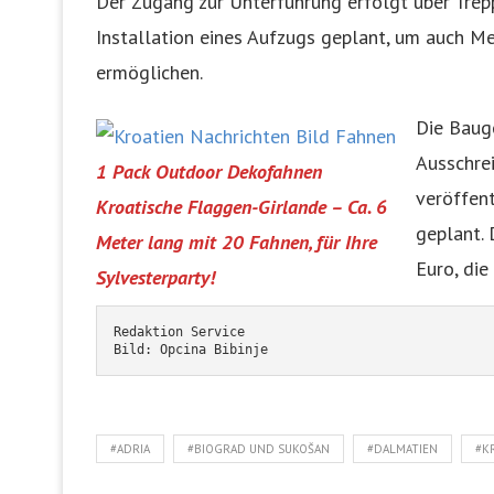
Der Zugang zur Unterführung erfolgt über Trepp
Installation eines Aufzugs geplant, um auch M
ermöglichen.
Die Baug
Ausschre
1 Pack Outdoor Dekofahnen
veröffent
Kroatische Flaggen-Girlande – Ca. 6
geplant.
Meter lang mit 20 Fahnen, für Ihre
Euro, die
Sylvesterparty!
Redaktion Service
Bild: Opcina Bibinje
#ADRIA
#BIOGRAD UND SUKOŠAN
#DALMATIEN
#K