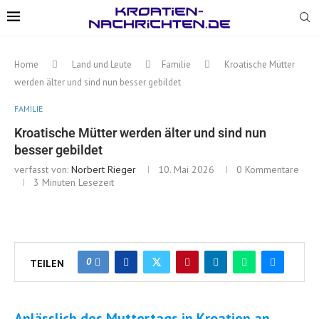
Home
Land und Leute
Familie
Kroatische Mütter
werden älter und sind nun besser gebildet
FAMILIE
Kroatische Mütter werden älter und sind nun
besser gebildet
verfasst von:
Norbert Rieger
10. Mai 2026
0 Kommentare
3 Minuten Lesezeit
0
TEILEN
Anlässlich des Muttertags in Kroatien an