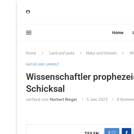
Home
Home
Land und Leute
Natur und Umwelt
Wi
NATUR UND UMWELT
Wissenschaftler prophezeie
Schicksal
verfasst von:
Norbert Rieger
5. Juni 2025
0 Komme
5
TEILEN