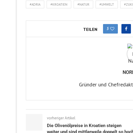
#ADRIA
#KROATIEN
#NATUR
#UMWELT
#ZUK
5
TEILEN
NOR
Gründer und Chefredakt
vorheriger Artikel
Die Olivenölpreise in Kroatien steigen
weiter und sind mittlerweile doppelt so hoc