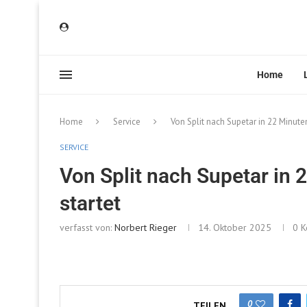
Home
Home
Service
Von Split nach Supetar in 22 Minuten
SERVICE
Von Split nach Supetar in 
startet
verfasst von:
Norbert Rieger
14. Oktober 2025
0 
0
TEILEN