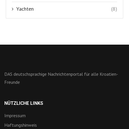
NÜTZLICHE LINKS
Impressum
Haftungshinweis
Datenschutzerklärung
Kontakt
Über uns
Shop
Slowenien Nachrichten
KOLUMNEN
Home
Land und Leute
Nautik & Meer
Sport
Politik
Wirtschaft
Shop
FACEBOOK GRUPPEN