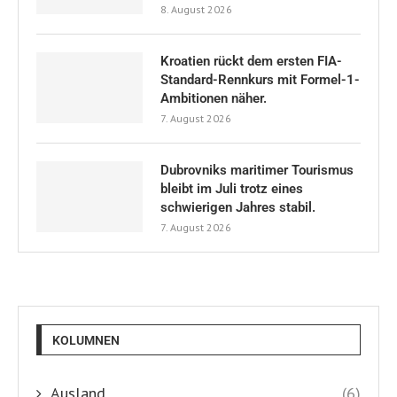
KOLUMNEN
Ausland
(6)
Breaking News
(100)
Familie
(4)
Featured
(8)
In eigener Sache
(27)
Kulinarisches
(60)
Kultur
(56)
Land und Leute
(75)