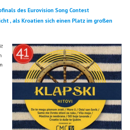
finals des Eurovision Song Contest
ht , als Kroatien sich einen Platz im großen
it
m
em