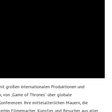
 mit großen internationalen Produktionen und
, von „Game of Thrones“ über globale
nferenzen. Ihre mittelalterlichen Mauern, die
iterhin Filmemacher, Künstler und Besucher aus aller