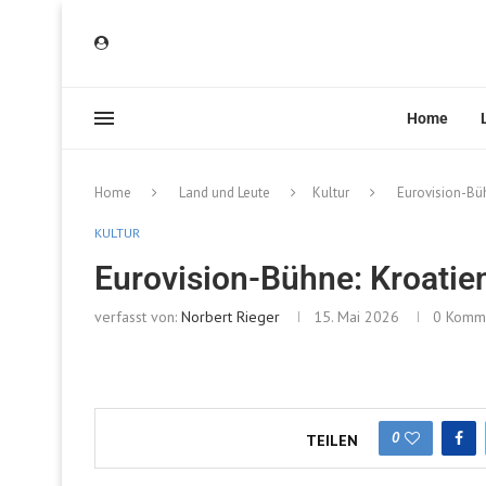
Home
Home
Land und Leute
Kultur
Eurovision-Büh
KULTUR
Eurovision-Bühne: Kroatien
verfasst von:
Norbert Rieger
15. Mai 2026
0 Komm
0
TEILEN