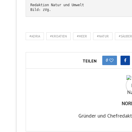
Redaktion Natur und Umwelt
Bild: zVg.
#ADRIA
#KROATIEN
#MEER
#NATUR
#SÄUBE
0
TEILEN
NOR
Gründer und Chefredakt