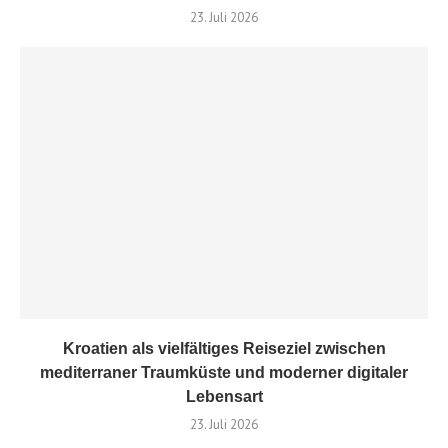
23. Juli 2026
Kroatien als vielfältiges Reiseziel zwischen
mediterraner Traumküste und moderner digitaler
Lebensart
23. Juli 2026