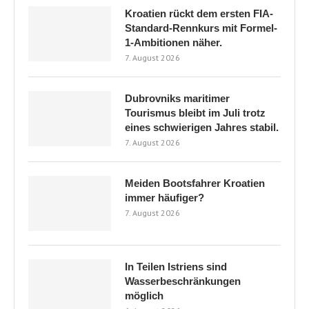
Kroatien rückt dem ersten FIA-
Standard-Rennkurs mit Formel-
1-Ambitionen näher.
7. August 2026
Dubrovniks maritimer
Tourismus bleibt im Juli trotz
eines schwierigen Jahres stabil.
7. August 2026
Meiden Bootsfahrer Kroatien
immer häufiger?
7. August 2026
In Teilen Istriens sind
Wasserbeschränkungen
möglich