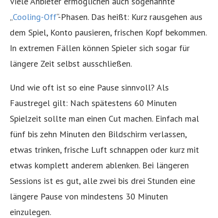
Viele Anbieter ermöglichen auch sogenannte
„
Cooling-Off
“-Phasen. Das heißt: Kurz rausgehen aus
dem Spiel, Konto pausieren, frischen Kopf bekommen.
In extremen Fällen können Spieler sich sogar für
längere Zeit selbst ausschließen.
Und wie oft ist so eine Pause sinnvoll? Als
Faustregel gilt: Nach spätestens 60 Minuten
Spielzeit sollte man einen Cut machen. Einfach mal
fünf bis zehn Minuten den Bildschirm verlassen,
etwas trinken, frische Luft schnappen oder kurz mit
etwas komplett anderem ablenken. Bei längeren
Sessions ist es gut, alle zwei bis drei Stunden eine
längere Pause von mindestens 30 Minuten
einzulegen.