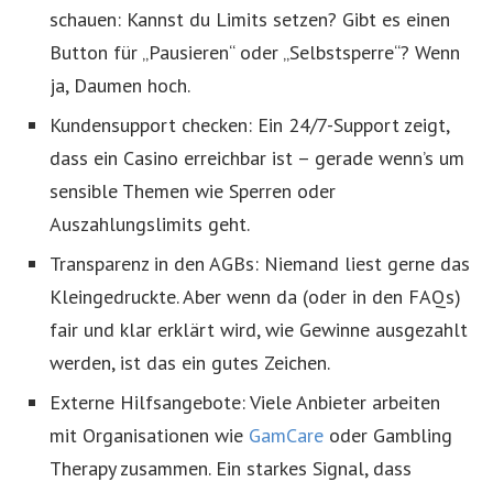
schauen: Kannst du Limits setzen? Gibt es einen
Button für „Pausieren“ oder „Selbstsperre“? Wenn
ja, Daumen hoch.
Kundensupport checken: Ein 24/7-Support zeigt,
dass ein Casino erreichbar ist – gerade wenn’s um
sensible Themen wie Sperren oder
Auszahlungslimits geht.
Transparenz in den AGBs: Niemand liest gerne das
Kleingedruckte. Aber wenn da (oder in den FAQs)
fair und klar erklärt wird, wie Gewinne ausgezahlt
werden, ist das ein gutes Zeichen.
Externe Hilfsangebote: Viele Anbieter arbeiten
mit Organisationen wie
GamCare
oder Gambling
Therapy zusammen. Ein starkes Signal, dass