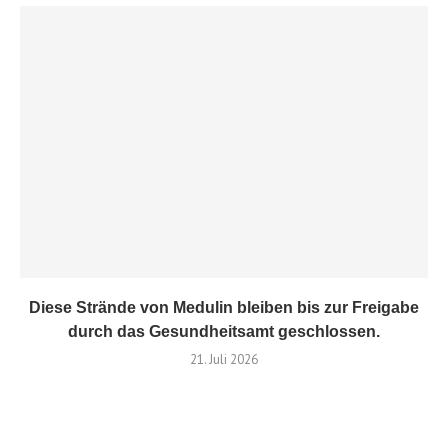
Diese Strände von Medulin bleiben bis zur Freigabe
durch das Gesundheitsamt geschlossen.
21. Juli 2026