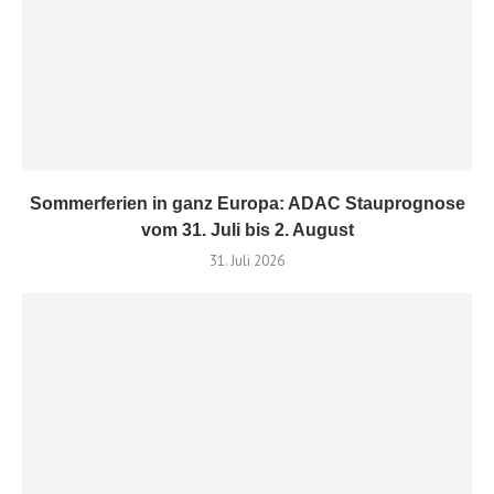
Sommerferien in ganz Europa: ADAC Stauprognose
vom 31. Juli bis 2. August
31. Juli 2026