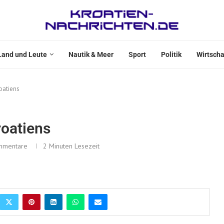
Land und Leute
Nautik & Meer
Sport
Politik
Wirtscha
roatiens
roatiens
mmentare
2 Minuten Lesezeit