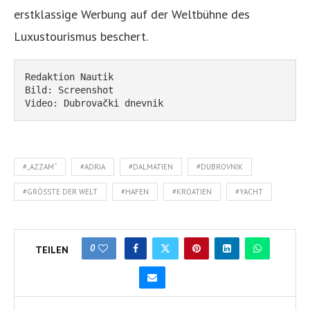
erstklassige Werbung auf der Weltbühne des
Luxustourismus beschert.
Redaktion Nautik
Bild: Screenshot
Video: Dubrovački dnevnik
#„AZZAM“
#ADRIA
#DALMATIEN
#DUBROVNIK
#GRÖSSTE DER WELT
#HAFEN
#KROATIEN
#YACHT
0
TEILEN