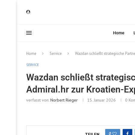
Home
Home
Service
Wazdan schließt strategische Partn
SERVICE
Wazdan schließt strategis
Admiral.hr zur Kroatien-E
verfasst von:
Norbert Rieger
15. Januar 2026
0 Ko
0
TEILEN