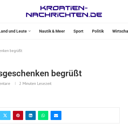
Land und Leute
Nautik & Meer
Sport
Politik
Wirtscha
henken begrüßt
tisgeschenken begrüßt
ntare
2 Minuten Lesezeit