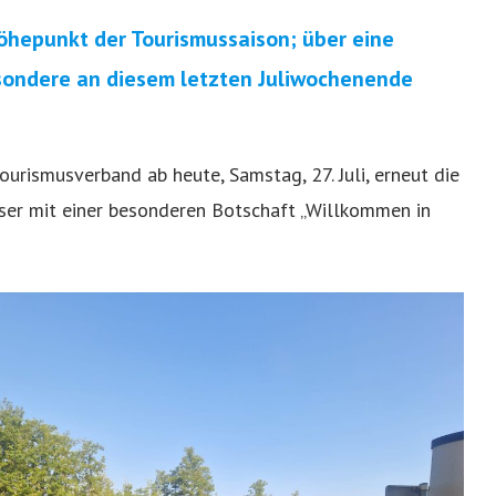
Höhepunkt der Tourismussaison; über eine
esondere an diesem letzten Juliwochenende
ourismusverband ab heute, Samstag, 27. Juli, erneut die
ser mit einer besonderen Botschaft „Willkommen in