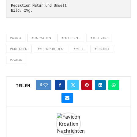
Redaktion Natur und Umwelt
Bild: zVg.
#ADRIA
#DALMATIEN
#ENTFERNT
#KOLOVARE
#KROATIEN
#MEERESBODEN
#MÜLL
#STRAND
#ZADAR
0
TEILEN