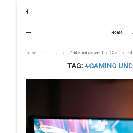
Home
Home
Tags
Artikel mit diesem Tag "#Gaming und 
TAG:
#GAMING UND