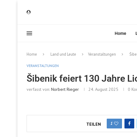
Home
Home
Land und Leute
Veranstaltungen
Šibe
VERANSTALTUNGEN
Šibenik feiert 130 Jahre Li
verfasst von:
Norbert Rieger
24. August 2025
0 Ko
1
TEILEN