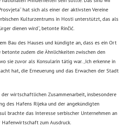
ne nationalen Minderheiten sein sollte. Das sind wir
Prosvjeta“ hat sich als einer der aktivsten Vereine
rbischen Kulturzentrums in Hosti unterstützt, das als
ger dienen wird“, betonte Rinčić.
 dem Bau des Hauses und kündigte an, dass es ein Ort
 betonte zudem die Ähnlichkeiten zwischen den
o sie zuvor als Konsularin tätig war. „Ich erkenne in
acht hat, die Erneuerung und das Erwachen der Stadt
g der wirtschaftlichen Zusammenarbeit, insbesondere
ng des Hafens Rijeka und der angekündigten
nsul brachte das Interesse serbischer Unternehmen an
r Hafenwirtschaft zum Ausdruck.