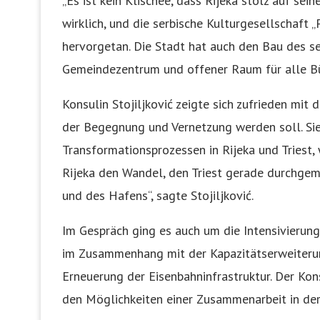
„Es ist kein Klischee, dass Rijeka stolz auf sei
wirklich, und die serbische Kulturgesellschaft „
hervorgetan. Die Stadt hat auch den Bau des se
Gemeindezentrum und offener Raum für alle Bür
Konsulin Stojiljković zeigte sich zufrieden mit
der Begegnung und Vernetzung werden soll. Sie
Transformationsprozessen in Rijeka und Triest, w
Rijeka den Wandel, den Triest gerade durchgem
und des Hafens“, sagte Stojiljković.
Im Gespräch ging es auch um die Intensivierun
im Zusammenhang mit der Kapazitätserweiteru
Erneuerung der Eisenbahninfrastruktur. Der Ko
den Möglichkeiten einer Zusammenarbeit in de