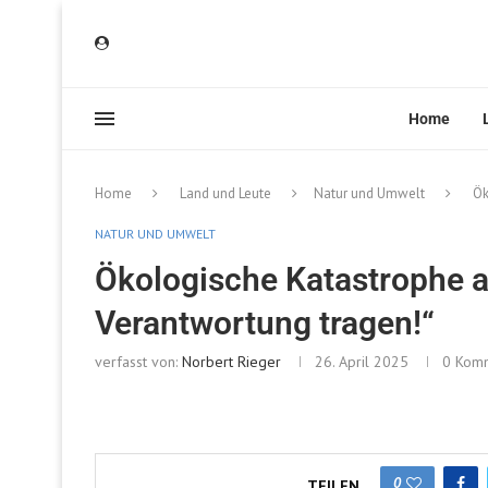
Home
Home
Land und Leute
Natur und Umwelt
Ök
NATUR UND UMWELT
Ökologische Katastrophe au
Verantwortung tragen!“
verfasst von:
Norbert Rieger
26. April 2025
0 Kom
0
TEILEN