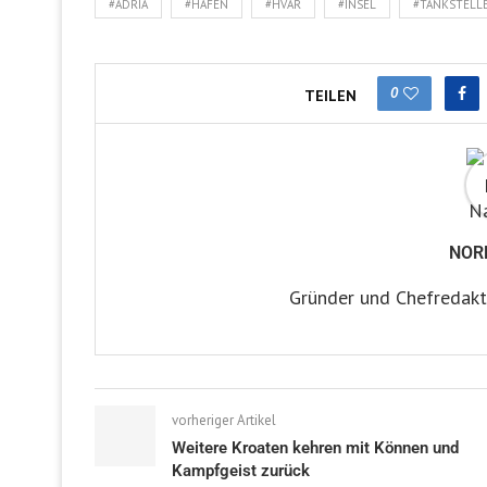
#ADRIA
#HAFEN
#HVAR
#INSEL
#TANKSTELL
0
TEILEN
NOR
Gründer und Chefredakt
vorheriger Artikel
Weitere Kroaten kehren mit Können und
Kampfgeist zurück