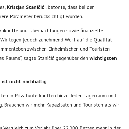
es,
Kristjan Staničić
, betonte, dass bei der
hrere Parameter berücksichtigt würden.
 Ankünfte und Übernachtungen sowie finanzielle
 Wir legen jedoch zunehmend Wert auf die Qualität
sammenleben zwischen Einheimischen und Touristen
es Raums“, sagte Staničić gegenüber den
wichtigsten
ist nicht nachhaltig
ten in Privatunterkünften hinzu. Jeder Lagerraum und
. Brauchen wir mehr Kapazitäten und Touristen als wir
im Vergleich zum Vorjahr über 22.000 Betten mehr in der