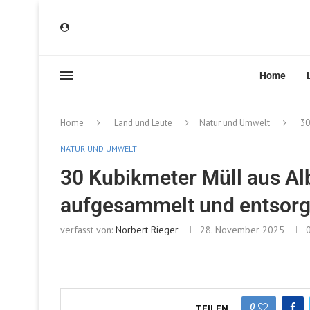
Home
Home
Land und Leute
Natur und Umwelt
30
NATUR UND UMWELT
30 Kubikmeter Müll aus Al
aufgesammelt und entsorg
verfasst von:
Norbert Rieger
28. November 2025
0
TEILEN