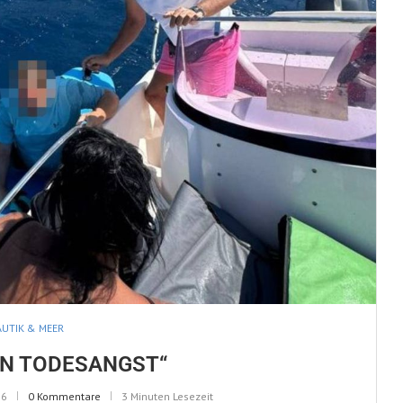
UTIK & MEER
EN TODESANGST“
26
0 Kommentare
3 Minuten Lesezeit