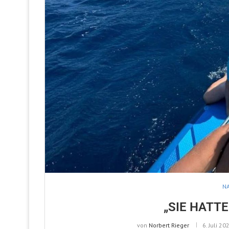
NA
„SIE HATT
von
Norbert Rieger
6. Juli 20