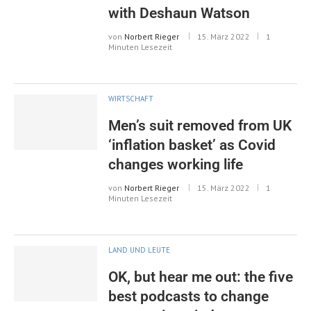
with Deshaun Watson
von
Norbert Rieger
15. März 2022
1
Minuten Lesezeit
WIRTSCHAFT
Men’s suit removed from UK
‘inflation basket’ as Covid
changes working life
von
Norbert Rieger
15. März 2022
1
Minuten Lesezeit
LAND UND LEUTE
OK, but hear me out: the five
best podcasts to change