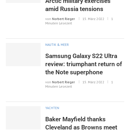
Arctic military exercises
amid Russia tensions
von
Norbert Rieger
15. März 2022
1
Minuten Lesezeit
NAUTIK & MEER
Samsung Galaxy S22 Ultra
review: triumphant return of
the Note superphone
von
Norbert Rieger
15. März 2022
1
Minuten Lesezeit
YACHTEN
Baker Mayfield thanks
Cleveland as Browns meet