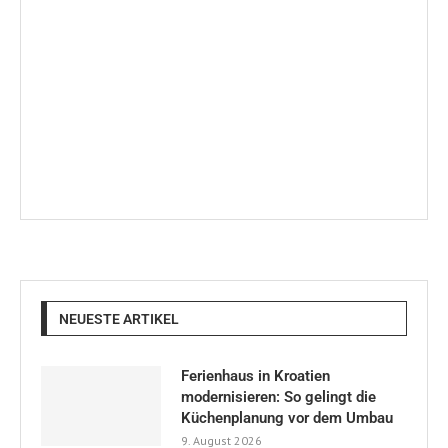
Ferienhaus in Kroatien
modernisieren: So gelingt die
Küchenplanung vor dem Umbau
9. August 2026
Internationale Zählung von Walen,
Delfinen und Meeresschildkröten
in der Adria beginnt
9. August 2026
WAS IST AUF BRIJUNI LOS?
9. August 2026
Erklärung der sommerlichen
Autobahnstaus in Kroatien
8. August 2026