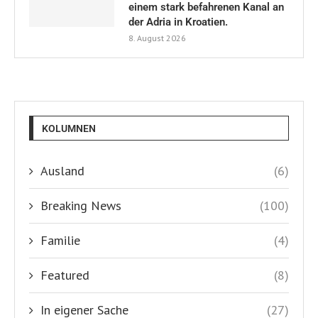
Featured
(8)
In eigener Sache
(27)
Kulinarisches
(60)
Kultur
(56)
Land und Leute
(75)
Natur und Umwelt
(320)
Nautik & Meer
(179)
Politik
(260)
Service
(232)