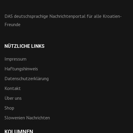
Shop
Slowenien Nachrichten
KOLUMNEN
Home
Land und Leute
Nautik & Meer
Sport
Politik
Wirtschaft
Shop
FACEBOOK GRUPPEN
Kroatien Last Minute
Kroatien Insider
Bootsrevier Kroatien