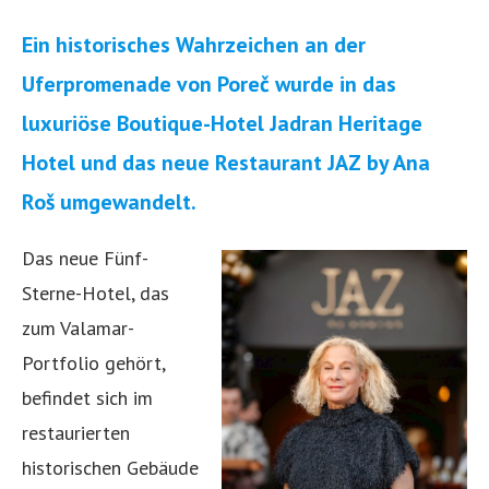
Ein historisches Wahrzeichen an der
Uferpromenade von Poreč wurde in das
luxuriöse Boutique-Hotel Jadran Heritage
Hotel und das neue Restaurant JAZ by Ana
Roš umgewandelt.
Das neue Fünf-
Sterne-Hotel, das
zum Valamar-
Portfolio gehört,
befindet sich im
restaurierten
historischen Gebäude