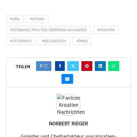
#69KG
#ISTRIEN
#ISTRIJANSKE PINCI POD ČEREPNJON NA UGNJIŠĆE
#KROATIEN
#OSTERPINCA
#WELTGRÖSSTE
#ŽMINJ
0
TEILEN
NORBERT RIEGER
Gründer und Chefredakteur von kroatien-