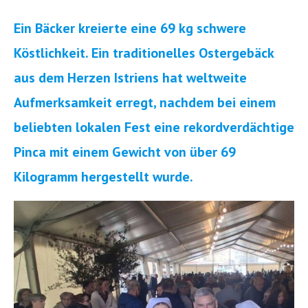
Ein Bäcker kreierte eine 69 kg schwere
Köstlichkeit. Ein traditionelles Ostergebäck
aus dem Herzen Istriens hat weltweite
Aufmerksamkeit erregt, nachdem bei einem
beliebten lokalen Fest eine rekordverdächtige
Pinca mit einem Gewicht von über 69
Kilogramm hergestellt wurde.