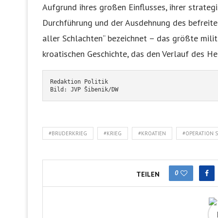
Aufgrund ihres großen Einflusses, ihrer strateg
Durchführung und der Ausdehnung des befreiten
aller Schlachten“ bezeichnet – das größte mili
kroatischen Geschichte, das den Verlauf des H
Redaktion Politik
Bild: JVP Šibenik/DW
#BRUDERKRIEG
#KRIEG
#KROATIEN
#OPERATION 
0
TEILEN