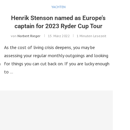
YACHTEN
Henrik Stenson named as Europe’s
d
captain for 2023 Ryder Cup Tour
von
Norbert Rieger
15. März 2022
1 Minuten Lesezeit
As the cost of living crisis deepens, you may be
assessing your regular monthly outgoings and looking
h
for things you can cut back on. If you are lucky enough
to …