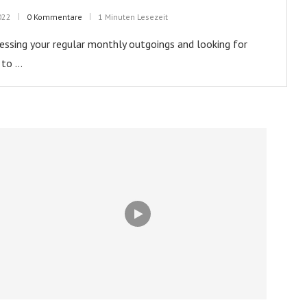
022
0 Kommentare
1 Minuten Lesezeit
ssessing your regular monthly outgoings and looking for
 to …