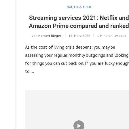
NAUTIK & MEER
Streaming services 2021: Netflix and
Amazon Prime compared and ranke
von
Norbert Rieger
15. März 2022
1 Minuten Lesezeit
As the cost of living crisis deepens, you may be
assessing your regular monthly outgoings and looking
for things you can cut back on. If you are lucky enoug
to …