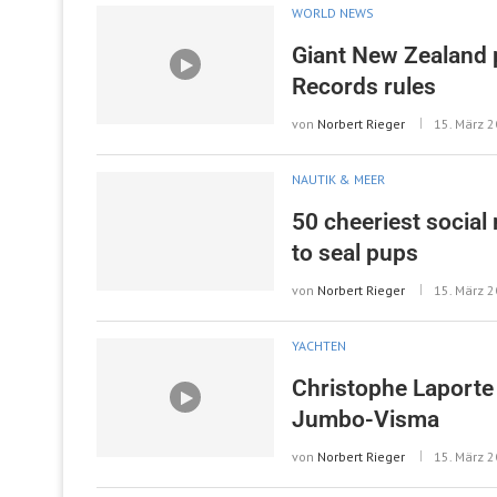
WORLD NEWS
Giant New Zealand p
Records rules
von
Norbert Rieger
15. März 
NAUTIK & MEER
50 cheeriest socia
to seal pups
von
Norbert Rieger
15. März 
YACHTEN
Christophe Laporte 
Jumbo-Visma
von
Norbert Rieger
15. März 