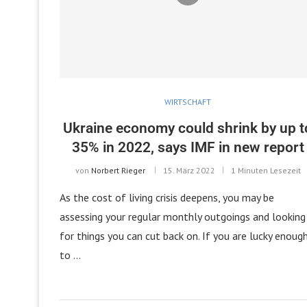
WIRTSCHAFT
Ukraine economy could shrink by up t
35% in 2022, says IMF in new report
von
Norbert Rieger
15. März 2022
1 Minuten Lesezeit
As the cost of living crisis deepens, you may be
assessing your regular monthly outgoings and looking
for things you can cut back on. If you are lucky enoug
to …