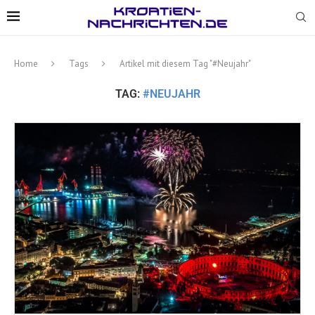
Home
Tags
Artikel mit diesem Tag "#Neujahr"
TAG:
#NEUJAHR