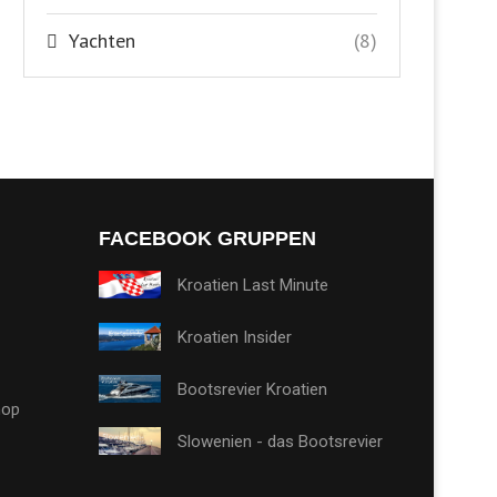
Yachten
(8)
FACEBOOK GRUPPEN
Kroatien Last Minute
Kroatien Insider
Bootsrevier Kroatien
hop
Slowenien - das Bootsrevier