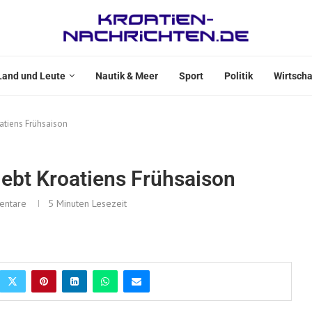
Land und Leute
Nautik & Meer
Sport
Politik
Wirtscha
atiens Frühsaison
lebt Kroatiens Frühsaison
entare
5 Minuten Lesezeit