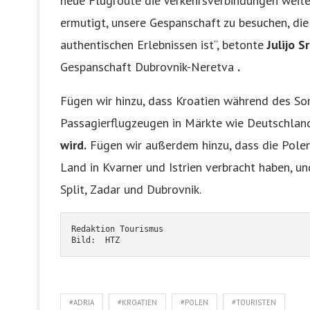
neue Flugroute die Verkehrsverbindungen weite
ermutigt, unsere Gespanschaft zu besuchen, die
authentischen Erlebnissen ist“, betonte
Julijo S
Gespanschaft Dubrovnik-Neretva
.
Fügen wir hinzu, dass Kroatien während des S
Passagierflugzeugen in Märkte wie Deutschland,
wird.
Fügen wir außerdem hinzu, dass die Polen
Land in Kvarner und Istrien verbracht haben, und 
Split, Zadar und Dubrovnik.
Redaktion Tourismus
Bild:  HTZ
#ADRIA
#KROATIEN
#POLEN
#TOURISTEN