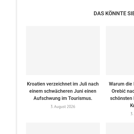
DAS KÖNNTE SI
Kroatien verzeichnet im Juli nach
Warum die 
einem schwächeren Juni einen
Orebić nac
Aufschwung im Tourismus.
schönsten 
K
3. August 2026
3.