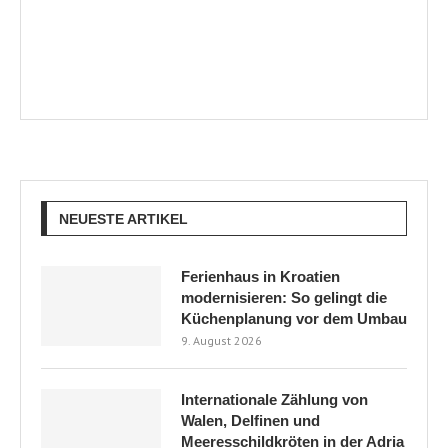
Internationale Zählung von
Walen, Delfinen und
Meeresschildkröten in der Adria
beginnt
9. August 2026
WAS IST AUF BRIJUNI LOS?
9. August 2026
Erklärung der sommerlichen
Autobahnstaus in Kroatien
8. August 2026
Eine drei Meter hohe