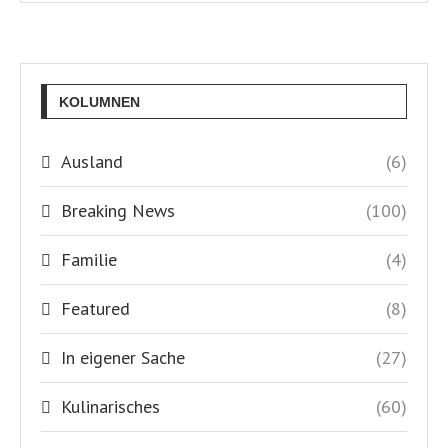
In eigener Sache
(27)
Kulinarisches
(60)
Kultur
(56)
Land und Leute
(75)
Natur und Umwelt
(320)
Nautik & Meer
(179)
Politik
(260)
Service
(232)
Sport
(22)