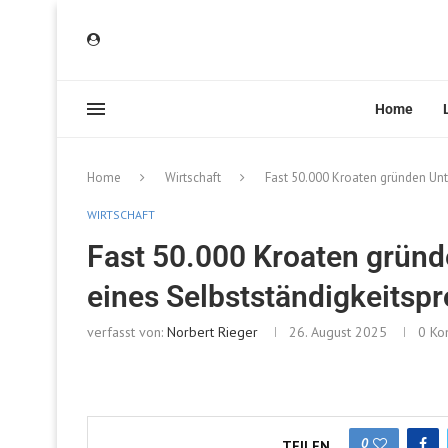
Home
Home
Wirtschaft
Fast 50.000 Kroaten gründen U
WIRTSCHAFT
Fast 50.000 Kroaten grü
eines Selbstständigkeits
verfasst von:
Norbert Rieger
26. August 2025
0 Ko
0
TEILEN